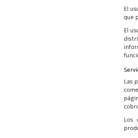
El us
que p
El us
dist
info
funci
Servi
Las p
come
pági
cobro
Los 
prod