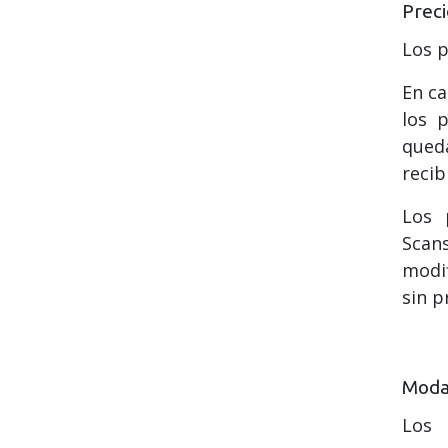
Preci
Los p
En ca
los 
qued
recib
Los 
Scan
modif
sin p
Moda
Los 