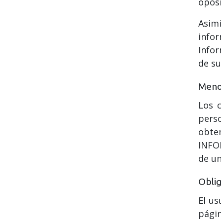
oposi
Asim
infor
Infor
de su
Meno
Los 
pers
obte
INFOR
de un
Oblig
El us
pági