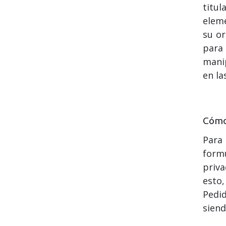
titu
eleme
su or
para 
manip
en l
Cómo 
Para
form
priva
esto
Pedi
siend