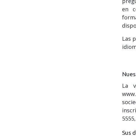
pregu
en c
forma
dispo
Las p
idiom
Nuest
La v
www.
soci
inscr
5555,
Sus d