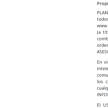
Propi
PLAN
todo
www.
(a tí
combi
orde
ASESO
En vi
Inte
comun
los 
cual
INFOR
El U