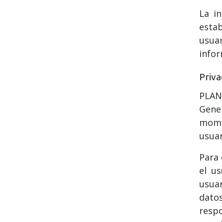
La i
esta
usua
infor
Priva
PLAN
Gener
mome
usuar
Para 
el u
usuar
datos
respo