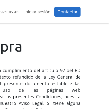
ón
Tecnologías
Iniciar sesión
Desarrollo de aplicaciones
Contactar
Proyect
974 315 411
mpra
cumplimiento del artículo 97 del RD
texto refundido de la Ley General de
l presente documento establece las
 uso de las páginas web
a las presentes Condiciones, nuestra
 nuestro Aviso Legal. Si tiene alguna